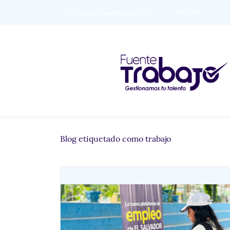
Skip
contacto@fuentetrabajo.com
7777-5555
to
main
content
Blog etiquetado como trabajo